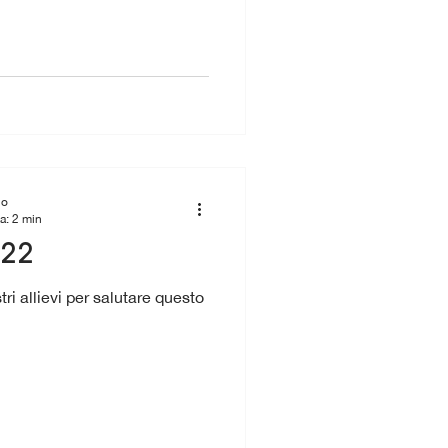
io
a: 2 min
022
tri allievi per salutare questo