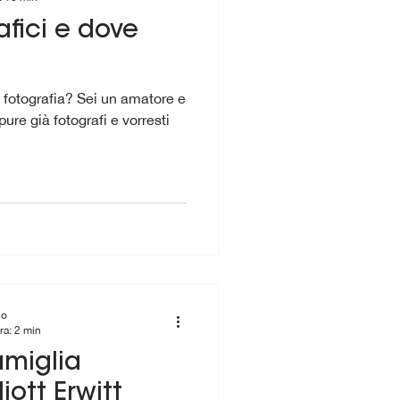
afici e dove
a fotografia? Sei un amatore e
ure già fotografi e vorresti
io
ra: 2 min
amiglia
liott Erwitt