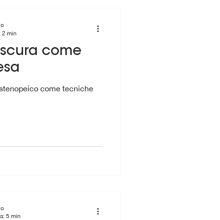
io
: 2 min
scura come
esa
o stenopeico come tecniche
io
a: 5 min