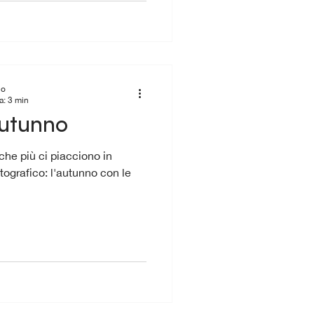
io
a: 3 min
autunno
 che più ci piacciono in
otografico: l'autunno con le