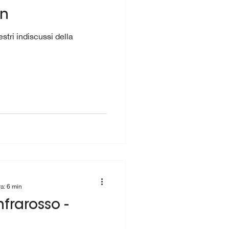
on
tri indiscussi della
ra: 6 min
nfrarosso -