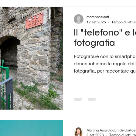
martinaasiaatf
12 set 2025
Tempo di lettur
Il "telefono" e
fotografia
Fotografare con lo smartpho
dimentichiamo le regole dell
fotografia, per raccontare q
composta bene. Tutte le arti
vengono dette regole di co
devono essere seguite anch
Martina Asia Coduri de Cartos
2 set 2023
Tempo di lettura