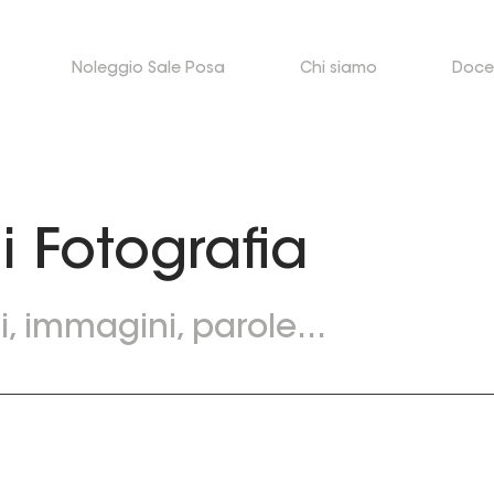
Noleggio Sale Posa
Chi siamo
Doce
i Fotografia
, immagini, parole...