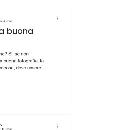
a: 4 min
 la buona
ne? Sì, se non
a buona fotografia. la
ualcosa, deve essere
 visive seguono quelle che
mposizione che possono e
e utilizzando uno smartphone
io
: 10 min