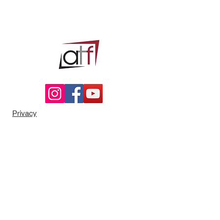
Privacy
Policy
Cookie
Policy
Termini e Condizioni
P.I.
11152850019
Via G. Poggio, 27
10155, Torino (TO)