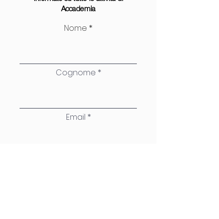
Accademia
Nome
Cognome
Email
Dichiaro di aver letto e
accettato la Privacy policy
riguardo il trattamento dei miei
dati e le Condizioni di utilizzo
Visualizza termini d'uso