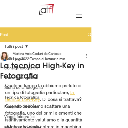
Post
Tutti i post
Martina Asia Coduri de Cartosio
Tutti i post
9 lug 2022
Tempo di lettura: 5 min
La tecnica High-Key in
Consigli fotografici
Fotografia
Tutorial fotografici
Qualche tempo fa abbiamo parlato di 
Storia della fotografia
un tipo di fotografia particolare, 
la 
Tecnica fotografica
tecnica Low-Key
. Di cosa si trattava? 
Quando dobbiamo scattare una 
Fotografia di moda
fotografia, uno dei primi elementi che 
Viaggi fotografici
istintivamente valutiamo è la quantità 
reportage fotografici
di luce che deve entrare in macchina 