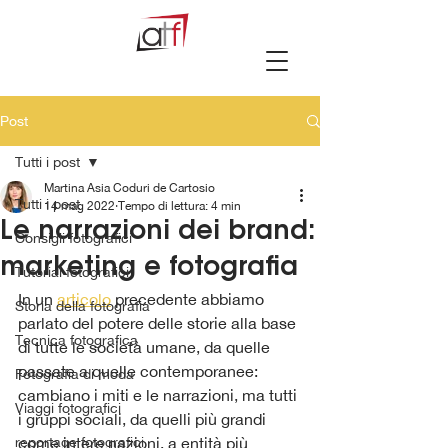
Post
Tutti i post
Martina Asia Coduri de Cartosio
Tutti i post
14 mag 2022
Tempo di lettura: 4 min
Le narrazioni dei brand:
Consigli fotografici
marketing e fotografia
Tutorial fotografici
In un 
articolo
 precedente abbiamo 
Storia della fotografia
parlato del potere delle storie alla base 
Tecnica fotografica
di tutte le società umane, da quelle 
passate a quelle contemporanee: 
Fotografia di moda
cambiano i miti e le narrazioni, ma tutti 
Viaggi fotografici
i gruppi sociali, da quelli più grandi 
reportage fotografici
come intere nazioni, a entità più 