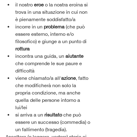
il nostro 
eroe
 o la nostra eroina si 
trova in una situazione in cui non 
è pienamente soddisfatto/a
incorre in un 
problema 
(che può 
essere esterno, interno e/o 
filosofico) e giunge a un punto di 
rottura
incontra una guida, un 
aiutante
che comprende le sue paure e 
difficoltà
viene chiamato/a all'
azione
, fatto 
che modificherà non solo la 
propria condizione, ma anche 
quella delle persone intorno a 
lui/lei
si arriva a un 
risultato
 che può 
essere un successo (commedia) o 
un fallimento (tragedia).
Ascoltare (o leggere, vedere) storie ci 