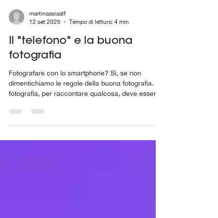
martinaasiaatf
12 set 2025
Tempo di lettura: 4 min
Il "telefono" e la buona
fotografia
Fotografare con lo smartphone? Sì, se non
dimentichiamo le regole della buona fotografia. la
fotografia, per raccontare qualcosa, deve essere
composta bene. Tutte le arti visive seguono quelle
che vengono dette regole di composizione che
possono e devono essere seguite anche
utilizzando uno smartphone