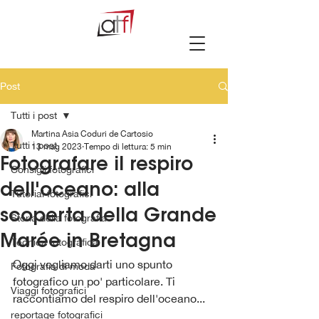
Post
Tutti i post
Martina Asia Coduri de Cartosio
Tutti i post
13 mag 2023
Tempo di lettura: 5 min
Fotografare il respiro
Consigli fotografici
dell'oceano: alla
Tutorial fotografici
scoperta della Grande
Storia della fotografia
Marée in Bretagna
Tecnica fotografica
Oggi vogliamo darti uno spunto 
Fotografia di moda
fotografico un po' particolare. Ti 
Viaggi fotografici
raccontiamo del respiro dell'oceano...
reportage fotografici