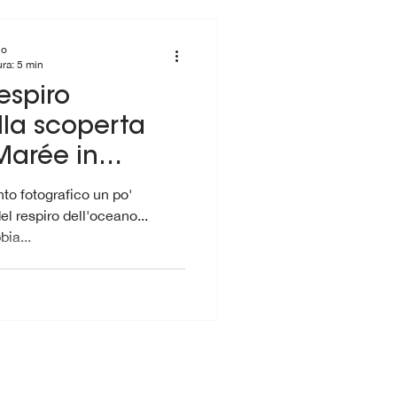
io
ura: 5 min
respiro
lla scoperta
Marée in
to fotografico un po'
el respiro dell'oceano...
ia...