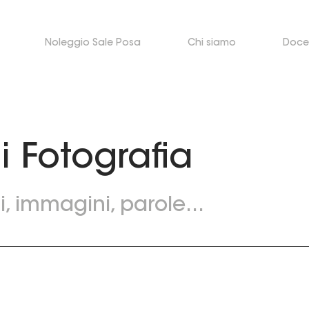
Noleggio Sale Posa
Chi siamo
Doce
i Fotografia
, immagini, parole...