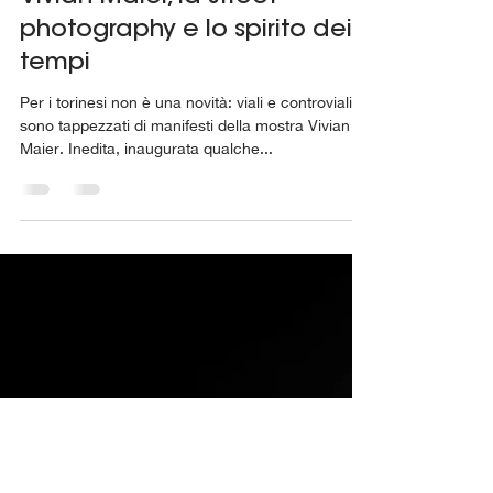
Martina Asia Coduri de Cartosio
5 mar 2022
Tempo di lettura: 3 min
Vivian Maier, la street
photography e lo spirito dei
tempi
Per i torinesi non è una novità: viali e controviali
sono tappezzati di manifesti della mostra Vivian
Maier. Inedita, inaugurata qualche...