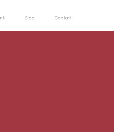
nti
Blog
Contatti
ng
ers