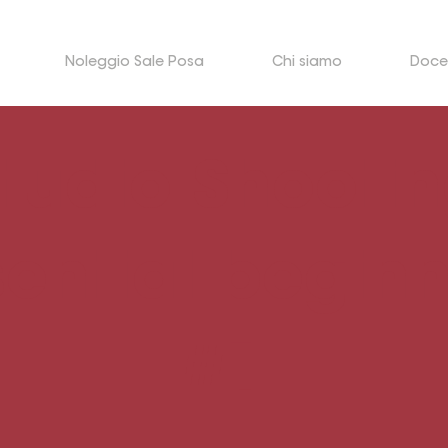
Noleggio Sale Posa
Chi siamo
Doce
tudio Shooti
sential beginn
#1