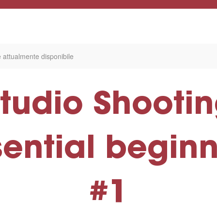
 attualmente disponibile
tudio Shooti
sential beginn
#1