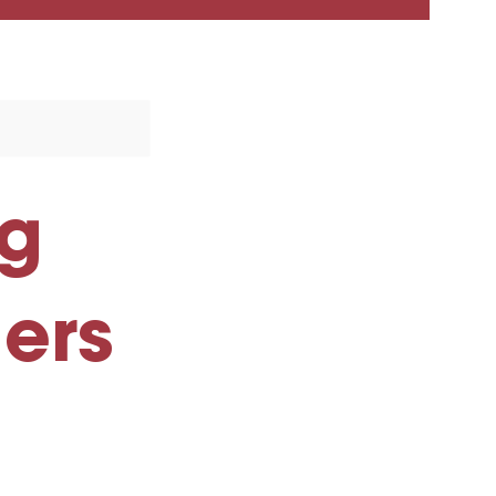
ng
ers