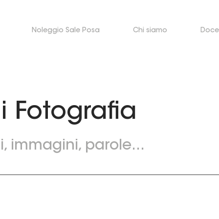
Noleggio Sale Posa
Chi siamo
Doce
i Fotografia
, immagini, parole...