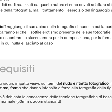
lendidi nudi realizzati da questo autore si sono dovuti adattare a
le della fotografia, ma il trattamento, l’esercizio del linguaggio
ieff
raggiunge il suo apice nella fotografia di nudo, in cui la per
a fanno sì che il sottile erotismo presente nelle sue fotografie
riscontrare lo stesso amore per la composizione, per la forma, p
n cui nulla è lasciato al caso
equisiti
 sicuro impatto visivo sui temi del
nudo e ritratto fotografico
,
ombre, forme
che danno intensità e forza alla fotografia della f
 è richiesta la conoscenza delle tecniche fotografiche di base
a normale (50mm o zoom standard)