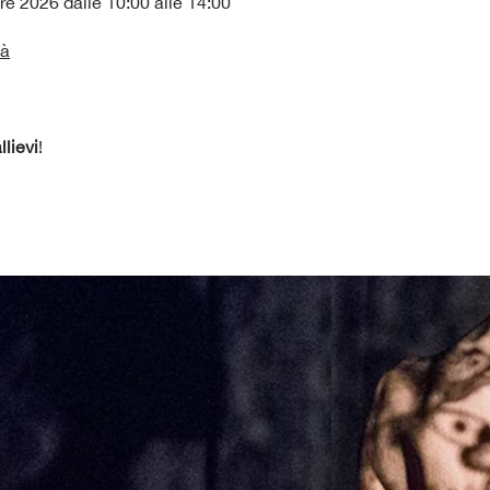
 2026 dalle 10:00 alle 14:00
sà
llievi
!