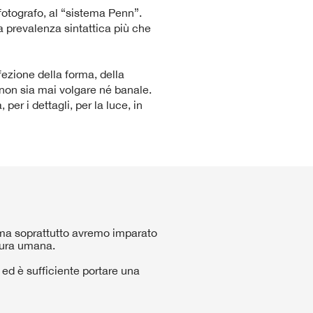
l fotografo, al “sistema Penn”.
 a prevalenza sintattica più che
fezione della forma, della
 non sia mai volgare né banale.
er i dettagli, per la luce, in
 ma soprattutto avremo imparato
igura umana.
 ed è sufficiente portare una