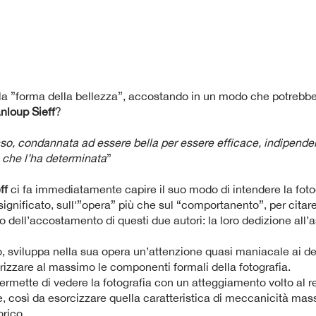
la ”forma della bellezza”, accostando in un modo che potrebbe 
nloup Sieff
?
so, condannata ad essere bella per essere efficace, indipend
 che l’ha determinata
”
ff
ci fa immediatamente capire il suo modo di intendere la foto
significato, sull'”opera” più che sul “comportanento”, per citar
vo dell’accostamento di questi due autori: la loro dedizione all
, sviluppa nella sua opera un’attenzione quasi maniacale ai detta
orizzare al massimo le componenti formali della fotografia.
ermette di vedere la fotografia con un atteggiamento volto al re
, così da esorcizzare quella caratteristica di meccanicità massi
orico.