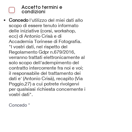
Accetto termini e
condizioni
Concedo
l'utilizzo del miei dati allo
scopo di essere tenuto informato
delle iniziative (corsi, workshop,
ecc) di Antonio Crisà e di
Accademia Torinese di Fotografia.
"I vostri dati, nel rispetto del
Regolamento Gdpr n.679/2016,
verranno trattati elettronicamente al
solo scopo dell'adempimento del
contratto intercorrente fra noi e voi;
il responsabile del trattamento dei
dati e' (Antonio Crisà), recapito (Via
Poggio,27) a cui potrete rivolgervi
per qualsiasi richiesta concernente i
vostri dati".
Concedo
*
Sì
Autorizzo
Antonio Crisà e
Accademia Torinese di Fotografia